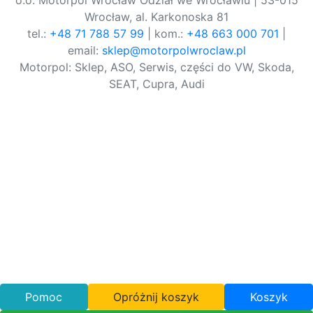
o.o. Motorpol Wrocław Odział we Wrocławiu | 53-015
Wrocław, al. Karkonoska 81
tel.:
+48 71 788 57 99
| kom.:
+48 663 000 701
|
email:
sklep@motorpolwroclaw.pl
Motorpol: Sklep, ASO, Serwis, części do VW, Skoda,
SEAT, Cupra, Audi
Pomoc
Opróżnij koszyk
Koszyk