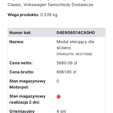
Classic, Volkswagen Samochody Dostawcze
Waga produktu:
0.539 kg
04E906014CA5H0
Moduł sterujący dla
sil.benz.
[PKWiU/CN: 85371098]
5660.08 zł
6961.90 zł
0
4 dni