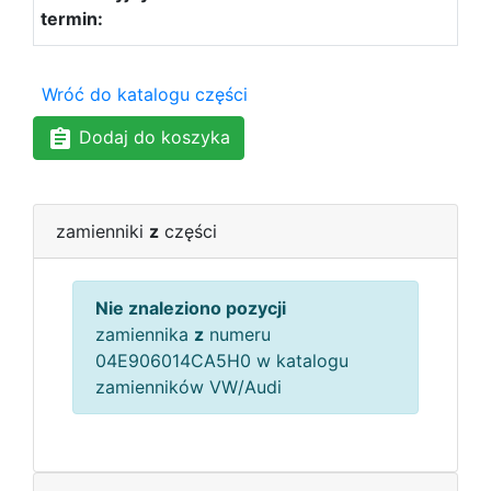
Wróć do katalogu części
Dodaj do koszyka
zamienniki
z
części
Nie znaleziono pozycji
zamiennika
z
numeru
04E906014CA5H0 w katalogu
zamienników VW/Audi