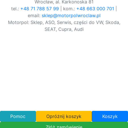
Wrocław, al. Karkonoska 81
tel.:
+48 71 788 57 99
| kom.:
+48 663 000 701
|
email:
sklep@motorpolwroclaw.pl
Motorpol: Sklep, ASO, Serwis, części do VW, Skoda,
SEAT, Cupra, Audi
Pomoc
Opróżnij koszyk
Koszyk
Złóż zamówienie