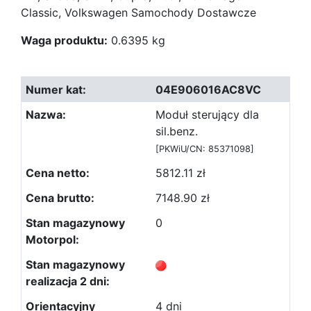
Classic, Volkswagen Samochody Dostawcze
Waga produktu:
0.6395 kg
04E906016AC8VC
Moduł sterujący dla
sil.benz.
[PKWiU/CN: 85371098]
5812.11 zł
7148.90 zł
0
4 dni