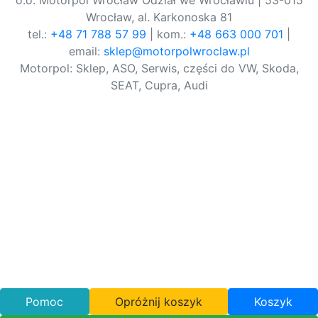
o.o. Motorpol Wrocław Odział we Wrocławiu | 53-015
Wrocław, al. Karkonoska 81
tel.:
+48 71 788 57 99
| kom.:
+48 663 000 701
|
email:
sklep@motorpolwroclaw.pl
Motorpol: Sklep, ASO, Serwis, części do VW, Skoda,
SEAT, Cupra, Audi
Pomoc
Opróżnij koszyk
Koszyk