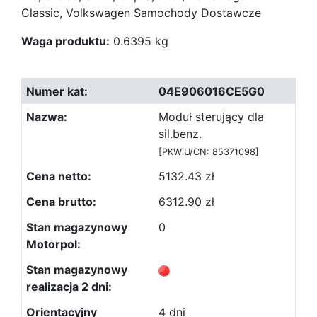
Classic, Volkswagen Samochody Dostawcze
Waga produktu:
0.6395 kg
04E906016CE5G0
Moduł sterujący dla
sil.benz.
[PKWiU/CN: 85371098]
5132.43 zł
6312.90 zł
0
4 dni