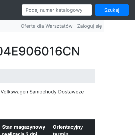
Szukaj
Oferta dla Warsztatów |
Zaloguj się
: 04E906016CN
c, Volkswagen Samochody Dostawcze
Stan magazynowy
Orientacyjny
realizacja 2 dni
termin