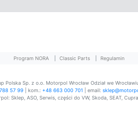
Program NORA
|
Classic Parts
|
Regulamin
p Polska Sp. z o.o. Motorpol Wrocław Odział we Wrocławiu
 788 57 99
| kom.:
+48 663 000 701
| email:
sklep@motorpo
pol: Sklep, ASO, Serwis, części do VW, Skoda, SEAT, Cupra