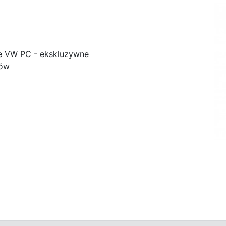
e VW PC - ekskluzywne
ków