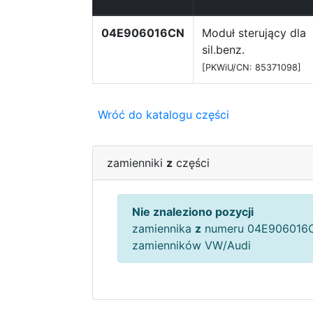
04E906016CN
Moduł sterujący dla
sil.benz.
[PKWiU/CN: 85371098]
Wróć do katalogu części
zamienniki
z
części
Nie znaleziono pozycji
zamiennika
z
numeru 04E906016C
zamienników VW/Audi