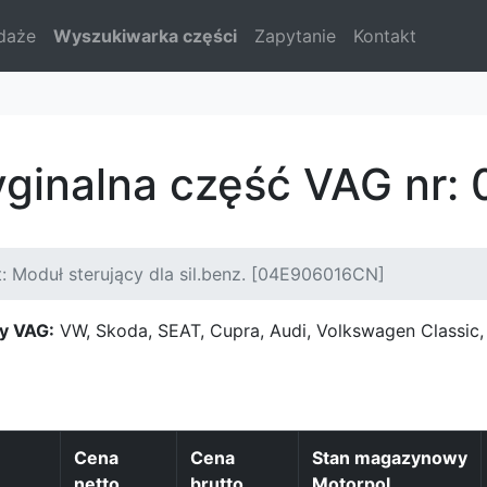
daże
Wyszukiwarka części
Zapytanie
Kontakt
yginalna część VAG nr
: Moduł sterujący dla sil.benz. [04E906016CN]
y VAG:
VW, Skoda, SEAT, Cupra, Audi, Volkswagen Classi
Cena
Cena
Stan magazynowy
netto
brutto
Motorpol