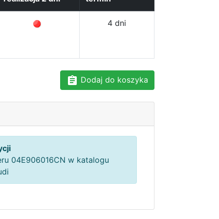
4 dni
Dodaj do koszyka
cji
ru 04E906016CN w katalogu
udi