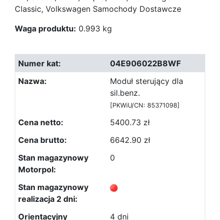
Classic, Volkswagen Samochody Dostawcze
Waga produktu:
0.993 kg
04E906022B8WF
Moduł sterujący dla
sil.benz.
[PKWiU/CN: 85371098]
5400.73 zł
6642.90 zł
0
4 dni