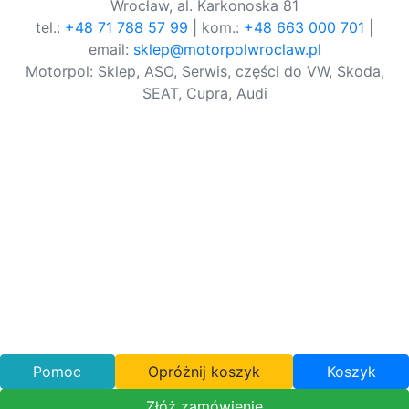
Wrocław, al. Karkonoska 81
tel.:
+48 71 788 57 99
| kom.:
+48 663 000 701
|
email:
sklep@motorpolwroclaw.pl
Motorpol: Sklep, ASO, Serwis, części do VW, Skoda,
SEAT, Cupra, Audi
Pomoc
Opróżnij koszyk
Koszyk
Złóż zamówienie