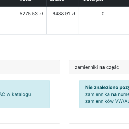
5275.53 zł
6488.91 zł
0
zamienniki
na
część
Nie znaleziono pozy
C w katalogu
zamiennika
na
nume
zamienników VW/A