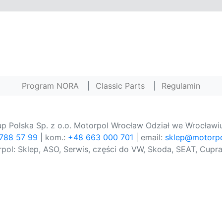
Program NORA
|
Classic Parts
|
Regulamin
p Polska Sp. z o.o. Motorpol Wrocław Odział we Wrocławiu
 788 57 99
| kom.:
+48 663 000 701
| email:
sklep@motorpo
pol: Sklep, ASO, Serwis, części do VW, Skoda, SEAT, Cupra