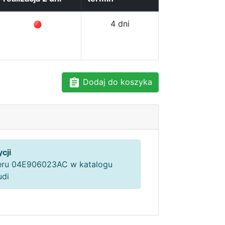
4 dni
Dodaj do koszyka
cji
ru 04E906023AC w katalogu
udi