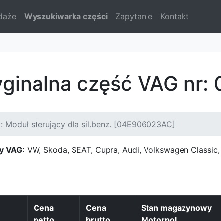
daże
Wyszukiwarka części
Zapytanie
Kontakt
ryginalna część VAG nr
: Moduł sterujący dla sil.benz. [04E906023AC]
y VAG:
VW, Skoda, SEAT, Cupra, Audi, Volkswagen Classi
Cena
Cena
Stan magazynowy
netto
brutto
Motorpol