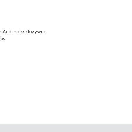
e Audi - ekskluzywne
ków