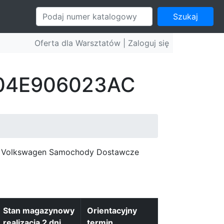
Szukaj
Oferta dla Warsztatów |
Zaloguj się
: 04E906023AC
c, Volkswagen Samochody Dostawcze
Stan magazynowy
Orientacyjny
realizacja 2 dni
termin