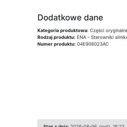
Dodatkowe dane
Kategoria produktowa:
Części oryginaln
Rodzaj produktu:
ENA - Sterowniki silni
Numer produktu:
04E906023AC
Stan z dnia:
2026-08-06, godz. 16:23