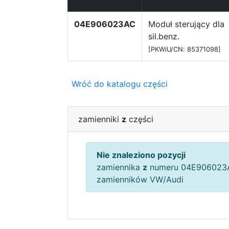
04E906023AC
Moduł sterujący dla
sil.benz.
[PKWiU/CN: 85371098]
Wróć do katalogu części
zamienniki
z
części
Nie znaleziono pozycji
zamiennika
z
numeru 04E906023A
zamienników VW/Audi