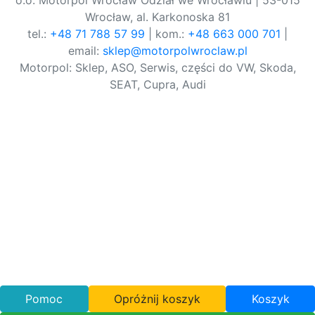
o.o. Motorpol Wrocław Odział we Wrocławiu | 53-015
Wrocław, al. Karkonoska 81
tel.:
+48 71 788 57 99
| kom.:
+48 663 000 701
|
email:
sklep@motorpolwroclaw.pl
Motorpol: Sklep, ASO, Serwis, części do VW, Skoda,
SEAT, Cupra, Audi
Pomoc
Opróżnij koszyk
Koszyk