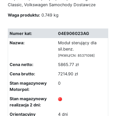
Classic, Volkswagen Samochody Dostawcze
Waga produktu:
0.749 kg
04E906023AG
Moduł sterujący dla
sil.benz.
[PKWiU/CN: 85371098]
5865.77 zł
7214.90 zł
0
4 dni