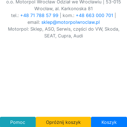
o.o. Motorpol Wrocław Odział we Wrocławiu | 53-015
Wrocław, al. Karkonoska 81
tel.:
+48 71 788 57 99
| kom.:
+48 663 000 701
|
email:
sklep@motorpolwroclaw.pl
Motorpol: Sklep, ASO, Serwis, części do VW, Skoda,
SEAT, Cupra, Audi
Pomoc
Opróżnij koszyk
Koszyk