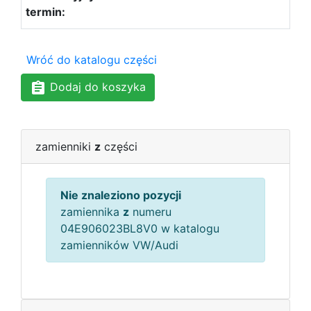
Wróć do katalogu części
Dodaj do koszyka
zamienniki
z
części
Nie znaleziono pozycji
zamiennika
z
numeru
04E906023BL8V0 w katalogu
zamienników VW/Audi