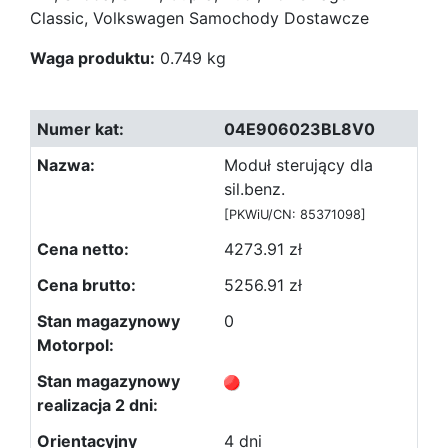
Classic, Volkswagen Samochody Dostawcze
Waga produktu:
0.749 kg
04E906023BL8V0
Moduł sterujący dla
sil.benz.
[PKWiU/CN: 85371098]
4273.91 zł
5256.91 zł
0
4 dni