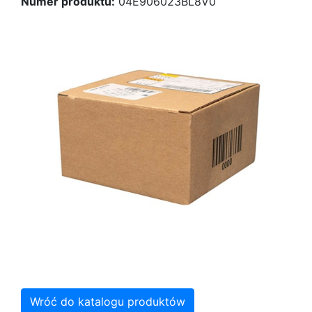
Numer produktu:
04E906023BL8V0
Wróć do katalogu produktów