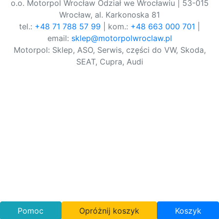
o.o. Motorpol Wrocław Odział we Wrocławiu | 53-015
Wrocław, al. Karkonoska 81
tel.:
+48 71 788 57 99
| kom.:
+48 663 000 701
|
email:
sklep@motorpolwroclaw.pl
Motorpol: Sklep, ASO, Serwis, części do VW, Skoda,
SEAT, Cupra, Audi
Pomoc
Opróżnij koszyk
Koszyk