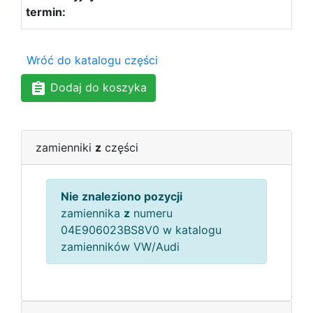
Wróć do katalogu części
Dodaj do koszyka
zamienniki
z
części
Nie znaleziono pozycji
zamiennika
z
numeru
04E906023BS8V0 w katalogu
zamienników VW/Audi