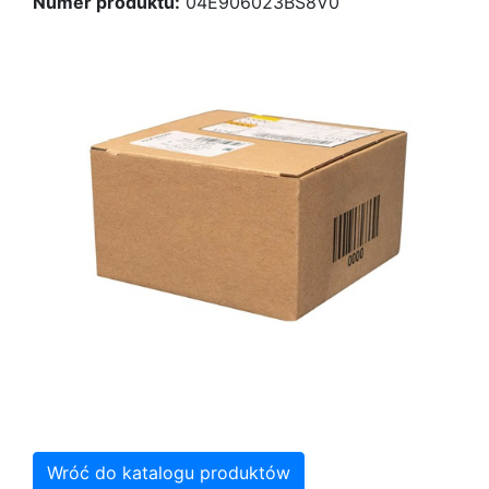
Numer produktu:
04E906023BS8V0
Wróć do katalogu produktów