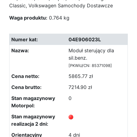
Classic, Volkswagen Samochody Dostawcze
Waga produktu:
0.764 kg
04E906023L
Moduł sterujący dla
sil.benz.
[PKWiU/CN: 85371098]
5865.77 zł
7214.90 zł
0
4 dni