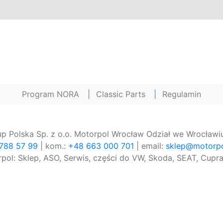
Program NORA
|
Classic Parts
|
Regulamin
p Polska Sp. z o.o. Motorpol Wrocław Odział we Wrocławiu
 788 57 99
| kom.:
+48 663 000 701
| email:
sklep@motorpo
pol: Sklep, ASO, Serwis, części do VW, Skoda, SEAT, Cupra