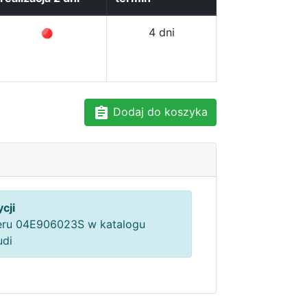
4 dni
Dodaj do koszyka
cji
ru 04E906023S w katalogu
udi