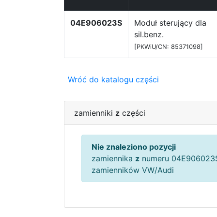
04E906023S
Moduł sterujący dla
sil.benz.
[PKWiU/CN: 85371098]
Wróć do katalogu części
zamienniki
z
części
Nie znaleziono pozycji
zamiennika
z
numeru 04E906023S
zamienników VW/Audi