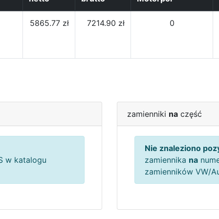
5865.77 zł
7214.90 zł
0
zamienniki
na
część
Nie znaleziono pozy
 w katalogu
zamiennika
na
nume
zamienników VW/A