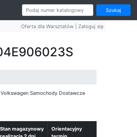
Szukaj
Oferta dla Warsztatów |
Zaloguj się
: 04E906023S
c, Volkswagen Samochody Dostawcze
Stan magazynowy
Orientacyjny
realizacja 2 dni
termin