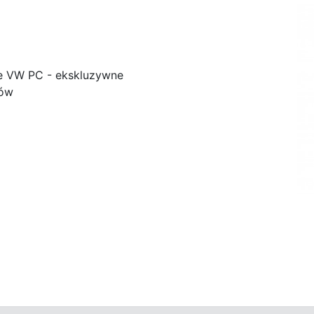
e VW PC - ekskluzywne
ków