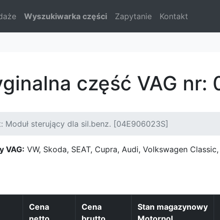
daże
Wyszukiwarka części
Zapytanie
Kontakt
yginalna część VAG nr
: Moduł sterujący dla sil.benz. [04E906023S]
y VAG:
VW, Skoda, SEAT, Cupra, Audi, Volkswagen Classi
Cena
Cena
Stan magazynowy
netto
brutto
Motorpol