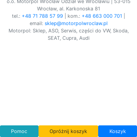
o.o. Motorpol Wrocław Odział we Wrocławiu | 53-015
Wrocław, al. Karkonoska 81
tel.:
+48 71 788 57 99
| kom.:
+48 663 000 701
|
email:
sklep@motorpolwroclaw.pl
Motorpol: Sklep, ASO, Serwis, części do VW, Skoda,
SEAT, Cupra, Audi
Pomoc
Opróżnij koszyk
Koszyk