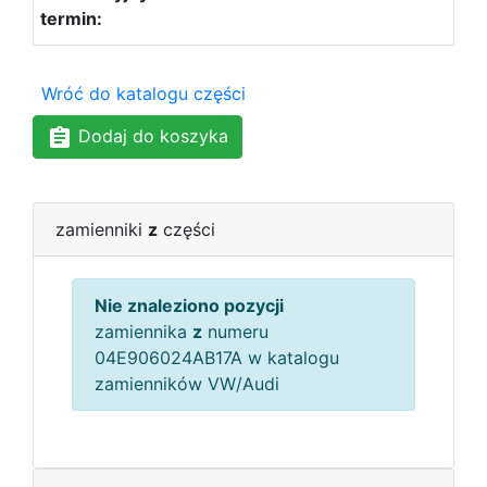
Wróć do katalogu części
Dodaj do koszyka
zamienniki
z
części
Nie znaleziono pozycji
zamiennika
z
numeru
04E906024AB17A w katalogu
zamienników VW/Audi