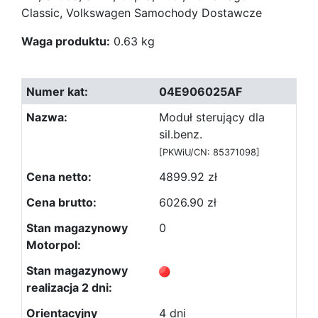
Classic, Volkswagen Samochody Dostawcze
Waga produktu:
0.63 kg
04E906025AF
Moduł sterujący dla
sil.benz.
[PKWiU/CN: 85371098]
4899.92 zł
6026.90 zł
0
4 dni