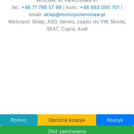
Wrocław, al. Karkonoska 81
tel.:
+48 71 788 57 99
| kom.:
+48 663 000 701
|
email:
sklep@motorpolwroclaw.pl
Motorpol: Sklep, ASO, Serwis, części do VW, Skoda,
SEAT, Cupra, Audi
Pomoc
Opróżnij koszyk
Koszyk
Złóż zamówienie