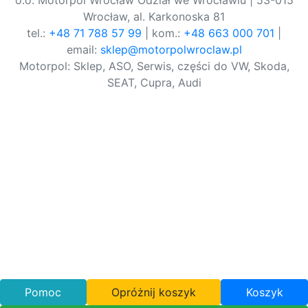
o.o. Motorpol Wrocław Odział we Wrocławiu | 53-015
Wrocław, al. Karkonoska 81
tel.:
+48 71 788 57 99
| kom.:
+48 663 000 701
|
email:
sklep@motorpolwroclaw.pl
Motorpol: Sklep, ASO, Serwis, części do VW, Skoda,
SEAT, Cupra, Audi
Pomoc
Opróżnij koszyk
Koszyk