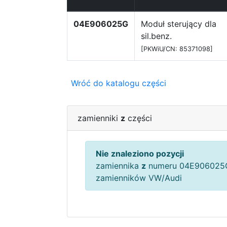
04E906025G
Moduł sterujący dla
sil.benz.
[PKWiU/CN: 85371098]
Wróć do katalogu części
zamienniki
z
części
Nie znaleziono pozycji
zamiennika
z
numeru 04E906025G
zamienników VW/Audi