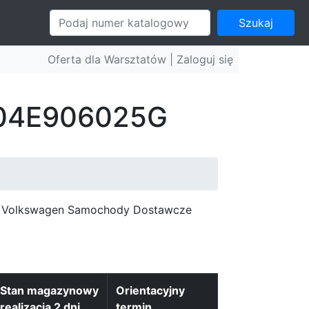
Szukaj
Oferta dla Warsztatów |
Zaloguj się
: 04E906025G
c, Volkswagen Samochody Dostawcze
Stan magazynowy
Orientacyjny
realizacja 2 dni
termin