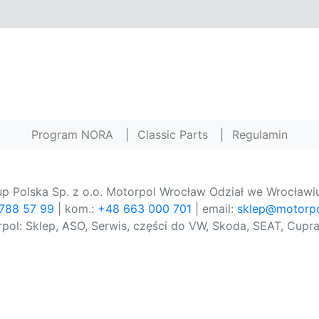
Program NORA
|
Classic Parts
|
Regulamin
p Polska Sp. z o.o. Motorpol Wrocław Odział we Wrocławiu
 788 57 99
| kom.:
+48 663 000 701
| email:
sklep@motorpo
pol: Sklep, ASO, Serwis, części do VW, Skoda, SEAT, Cupra