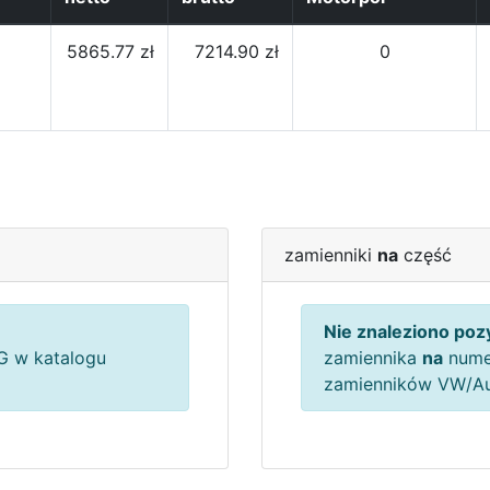
5865.77 zł
7214.90 zł
0
zamienniki
na
część
Nie znaleziono pozy
 w katalogu
zamiennika
na
nume
zamienników VW/A