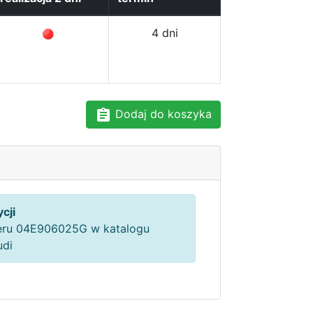
4 dni
Dodaj do koszyka
cji
ru 04E906025G w katalogu
udi