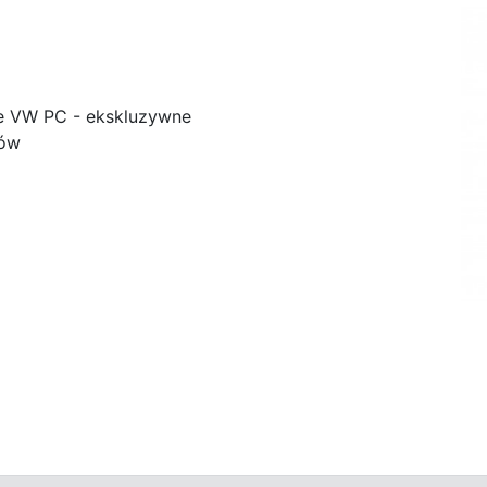
e VW PC - ekskluzywne
ków