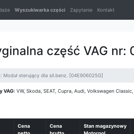
daże
Wyszukiwarka części
Zapytanie
Kontakt
yginalna część VAG nr
: Moduł sterujący dla sil.benz. [04E906025G]
y VAG:
VW, Skoda, SEAT, Cupra, Audi, Volkswagen Classi
Cena
Cena
Stan magazynowy
netto
brutto
Motorpol