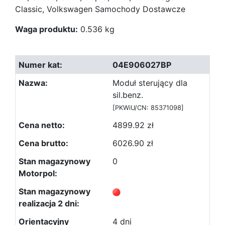
Classic, Volkswagen Samochody Dostawcze
Waga produktu:
0.536 kg
04E906027BP
Moduł sterujący dla
sil.benz.
[PKWiU/CN: 85371098]
4899.92 zł
6026.90 zł
0
4 dni