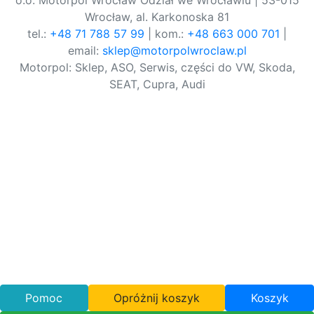
o.o. Motorpol Wrocław Odział we Wrocławiu | 53-015
Wrocław, al. Karkonoska 81
tel.:
+48 71 788 57 99
| kom.:
+48 663 000 701
|
email:
sklep@motorpolwroclaw.pl
Motorpol: Sklep, ASO, Serwis, części do VW, Skoda,
SEAT, Cupra, Audi
Pomoc
Opróżnij koszyk
Koszyk