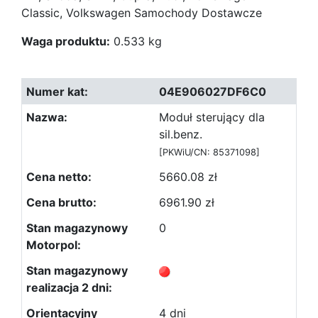
Classic, Volkswagen Samochody Dostawcze
Waga produktu:
0.533 kg
04E906027DF6C0
Moduł sterujący dla
sil.benz.
[PKWiU/CN: 85371098]
5660.08 zł
6961.90 zł
0
4 dni