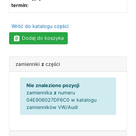
Wróć do katalogu części
Dodaj do koszyka
zamienniki
z
części
Nie znaleziono pozycji
zamiennika
z
numeru
04E906027DF6C0 w katalogu
zamienników VW/Audi