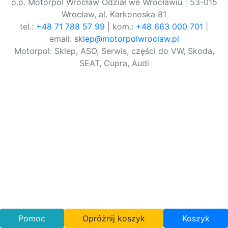
o.o. Motorpol Wrocław Odział we Wrocławiu | 53-015
Wrocław, al. Karkonoska 81
tel.:
+48 71 788 57 99
| kom.:
+48 663 000 701
|
email:
sklep@motorpolwroclaw.pl
Motorpol: Sklep, ASO, Serwis, części do VW, Skoda,
SEAT, Cupra, Audi
Pomoc
Opróżnij koszyk
Koszyk