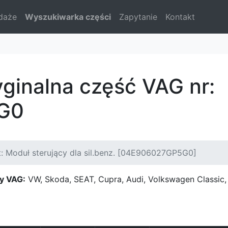
daże
Wyszukiwarka części
Zapytanie
Kontakt
yginalna część VAG nr:
G0
: Moduł sterujący dla sil.benz. [04E906027GP5G0]
y VAG:
VW, Skoda, SEAT, Cupra, Audi, Volkswagen Classi