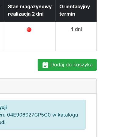
y
Stan magazynowy
Orientacyjny
realizacja 2 dni
termin
4 dni
Dodaj do koszyka
cji
ru 04E906027GP5G0 w katalogu
udi