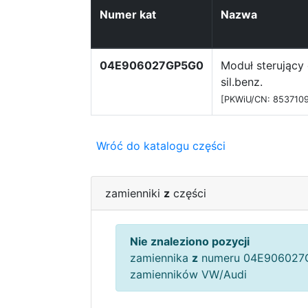
Numer kat
Nazwa
04E906027GP5G0
Moduł sterujący 
sil.benz.
[PKWiU/CN: 853710
Wróć do katalogu części
zamienniki
z
części
Nie znaleziono pozycji
zamiennika
z
numeru 04E906027G
zamienników VW/Audi