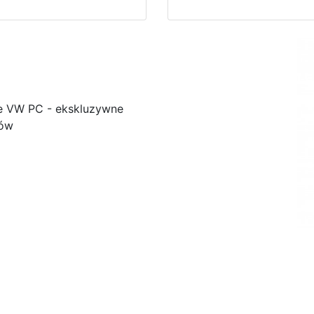
e VW PC - ekskluzywne
ków