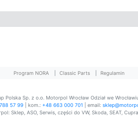
Program NORA
|
Classic Parts
|
Regulamin
p Polska Sp. z o.o. Motorpol Wrocław Odział we Wrocławiu
 788 57 99
| kom.:
+48 663 000 701
| email:
sklep@motorpo
pol: Sklep, ASO, Serwis, części do VW, Skoda, SEAT, Cupra