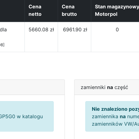
Cena
Cena
Stan magazynow
netto
brutto
Motorpol
dla
5660.08 zł
6961.90 zł
0
98]
zamienniki
na
część
Nie znaleziono pozy
P5G0 w katalogu
zamiennika
na
nume
zamienników VW/A