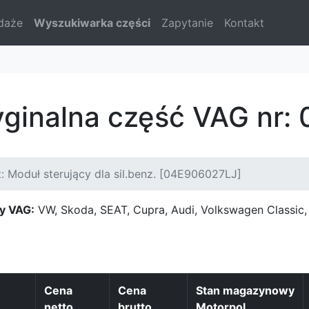
daże
Wyszukiwarka części
Zapytanie
Kontakt
yginalna część VAG nr
: Moduł sterujący dla sil.benz. [04E906027LJ]
y VAG:
VW, Skoda, SEAT, Cupra, Audi, Volkswagen Classi
Cena
Cena
Stan magazynowy
netto
brutto
Motorpol