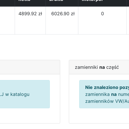
4899.92 zł
6026.90 zł
0
zamienniki
na
część
Nie znaleziono pozy
J w katalogu
zamiennika
na
nume
zamienników VW/A