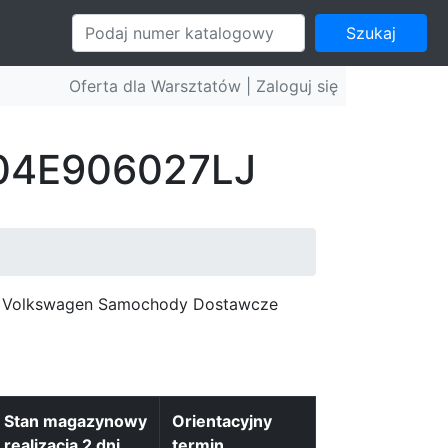
Szukaj
Oferta dla Warsztatów |
Zaloguj się
: 04E906027LJ
c, Volkswagen Samochody Dostawcze
Stan magazynowy
Orientacyjny
realizacja 2 dni
termin