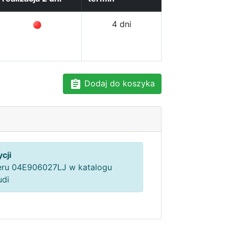
4 dni
Dodaj do koszyka
cji
ru 04E906027LJ w katalogu
udi