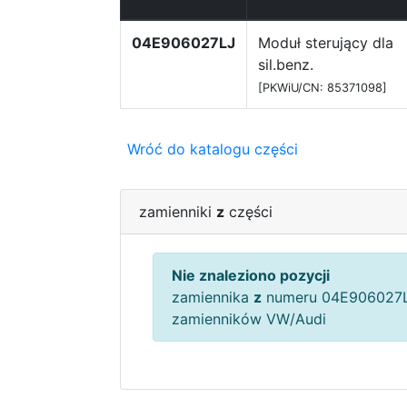
04E906027LJ
Moduł sterujący dla
sil.benz.
[PKWiU/CN: 85371098]
Wróć do katalogu części
zamienniki
z
części
Nie znaleziono pozycji
zamiennika
z
numeru 04E906027L
zamienników VW/Audi