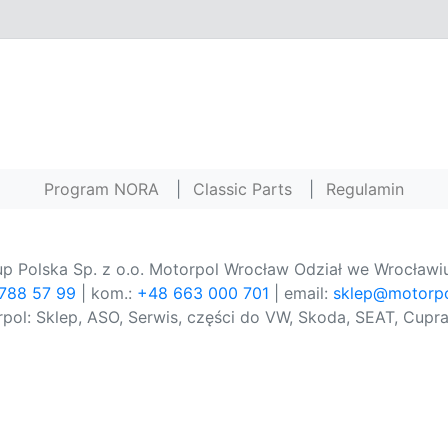
Program NORA
|
Classic Parts
|
Regulamin
p Polska Sp. z o.o. Motorpol Wrocław Odział we Wrocławiu
 788 57 99
| kom.:
+48 663 000 701
| email:
sklep@motorpo
pol: Sklep, ASO, Serwis, części do VW, Skoda, SEAT, Cupra