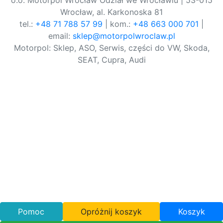
o.o. Motorpol Wrocław Odział we Wrocławiu | 53-015
Wrocław, al. Karkonoska 81
tel.:
+48 71 788 57 99
| kom.:
+48 663 000 701
|
email:
sklep@motorpolwroclaw.pl
Motorpol: Sklep, ASO, Serwis, części do VW, Skoda,
SEAT, Cupra, Audi
Pomoc
Opróżnij koszyk
Koszyk