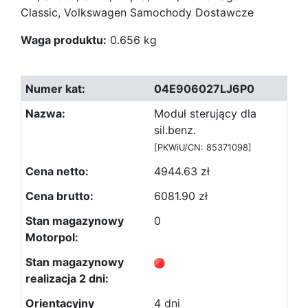
Classic, Volkswagen Samochody Dostawcze
Waga produktu:
0.656 kg
04E906027LJ6P0
Moduł sterujący dla
sil.benz.
[PKWiU/CN: 85371098]
4944.63 zł
6081.90 zł
0
4 dni