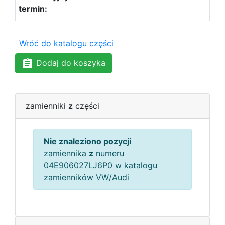
Wróć do katalogu części
Dodaj do koszyka
zamienniki
z
części
Nie znaleziono pozycji
zamiennika
z
numeru
04E906027LJ6P0 w katalogu
zamienników VW/Audi