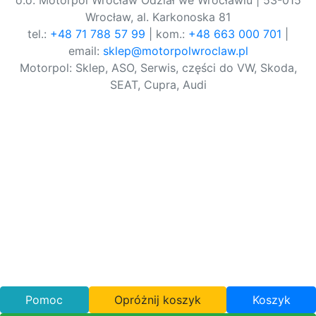
o.o. Motorpol Wrocław Odział we Wrocławiu | 53-015
Wrocław, al. Karkonoska 81
tel.:
+48 71 788 57 99
| kom.:
+48 663 000 701
|
email:
sklep@motorpolwroclaw.pl
Motorpol: Sklep, ASO, Serwis, części do VW, Skoda,
SEAT, Cupra, Audi
Pomoc
Opróżnij koszyk
Koszyk