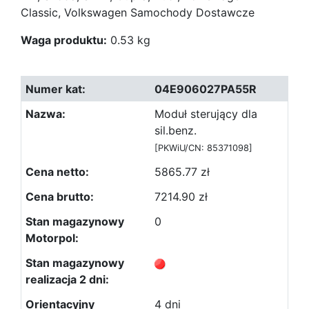
Classic, Volkswagen Samochody Dostawcze
Waga produktu:
0.53 kg
04E906027PA55R
Moduł sterujący dla
sil.benz.
[PKWiU/CN: 85371098]
5865.77 zł
7214.90 zł
0
4 dni