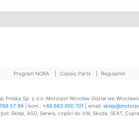
Program NORA
|
Classic Parts
|
Regulamin
p Polska Sp. z o.o. Motorpol Wrocław Odział we Wrocławiu
 788 57 99
| kom.:
+48 663 000 701
| email:
sklep@motorpo
pol: Sklep, ASO, Serwis, części do VW, Skoda, SEAT, Cupra