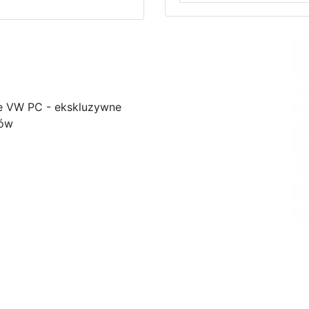
e VW PC - ekskluzywne
ków