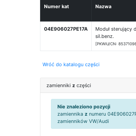
Numer kat
Nazwa
04E906027PE17A
Moduł sterujący d
sil.benz.
[PKWiU/CN: 8537109
Wróć do katalogu części
zamienniki
z
części
Nie znaleziono pozycji
zamiennika
z
numeru 04E906027P
zamienników VW/Audi