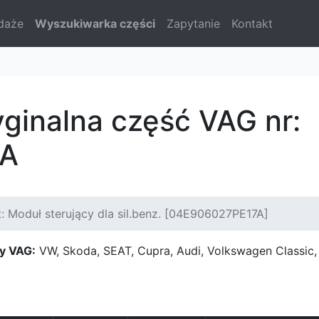
daże
Wyszukiwarka części
Zapytanie
Kontakt
yginalna część VAG nr:
7A
: Moduł sterujący dla sil.benz. [04E906027PE17A]
y VAG:
VW, Skoda, SEAT, Cupra, Audi, Volkswagen Classi