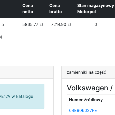
Cena
Cena
Stan magazynowy
netto
brutto
Motorpol
la
5865.77 zł
7214.90 zł
0
8]
zamienniki
na
część
Volkswagen / 
E17A w katalogu
Numer źródłowy
04E906027PE