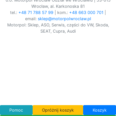
o.o. Motorpol Wrocław Odział we Wrocławiu | 53-015
Wrocław, al. Karkonoska 81
tel.:
+48 71 788 57 99
| kom.:
+48 663 000 701
|
email:
sklep@motorpolwroclaw.pl
Motorpol: Sklep, ASO, Serwis, części do VW, Skoda,
SEAT, Cupra, Audi
Pomoc
Opróżnij koszyk
Koszyk