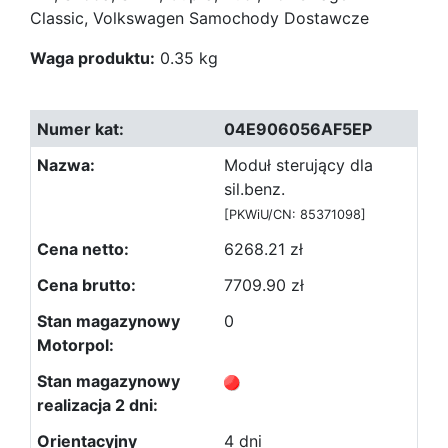
Classic, Volkswagen Samochody Dostawcze
Waga produktu:
0.35 kg
04E906056AF5EP
Moduł sterujący dla
sil.benz.
[PKWiU/CN: 85371098]
6268.21 zł
7709.90 zł
0
4 dni