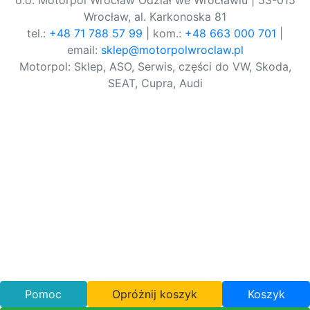
o.o. Motorpol Wrocław Odział we Wrocławiu | 53-015
Wrocław, al. Karkonoska 81
tel.:
+48 71 788 57 99
| kom.:
+48 663 000 701
|
email:
sklep@motorpolwroclaw.pl
Motorpol: Sklep, ASO, Serwis, części do VW, Skoda,
SEAT, Cupra, Audi
Pomoc
Opróżnij koszyk
Koszyk