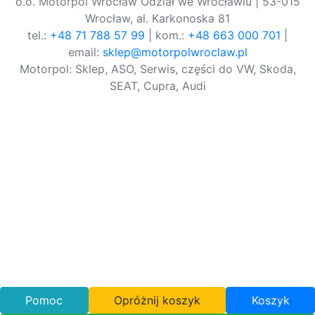
o.o. Motorpol Wrocław Odział we Wrocławiu | 53-015
Wrocław, al. Karkonoska 81
tel.:
+48 71 788 57 99
| kom.:
+48 663 000 701
|
email:
sklep@motorpolwroclaw.pl
Motorpol: Sklep, ASO, Serwis, części do VW, Skoda,
SEAT, Cupra, Audi
Pomoc
Opróżnij koszyk
Koszyk