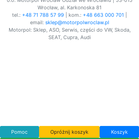
o.o. Motorpol Wrocław Odział we Wrocławiu | 53-015
Wrocław, al. Karkonoska 81
tel.:
+48 71 788 57 99
| kom.:
+48 663 000 701
|
email:
sklep@motorpolwroclaw.pl
Motorpol: Sklep, ASO, Serwis, części do VW, Skoda,
SEAT, Cupra, Audi
Pomoc
Opróżnij koszyk
Koszyk