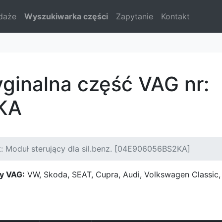
daże
Wyszukiwarka części
Zapytanie
Kontakt
yginalna część VAG nr:
KA
: Moduł sterujący dla sil.benz. [04E906056BS2KA]
y VAG:
VW, Skoda, SEAT, Cupra, Audi, Volkswagen Classi