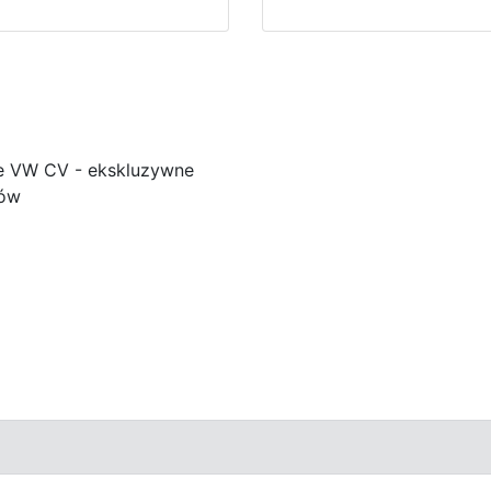
e VW CV - ekskluzywne
ków