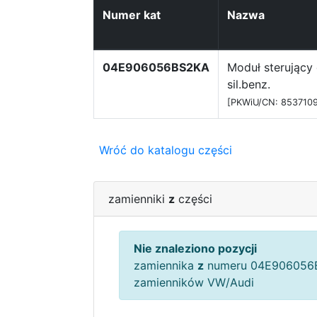
Numer kat
Nazwa
04E906056BS2KA
Moduł sterujący 
sil.benz.
[PKWiU/CN: 853710
Wróć do katalogu części
zamienniki
z
części
Nie znaleziono pozycji
zamiennika
z
numeru 04E906056B
zamienników VW/Audi