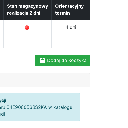
Stan magazynowy
Orientacyjny
realizacja 2 dni
termin
4 dni
Dodaj do koszyka
cji
ru 04E906056BS2KA w katalogu
udi