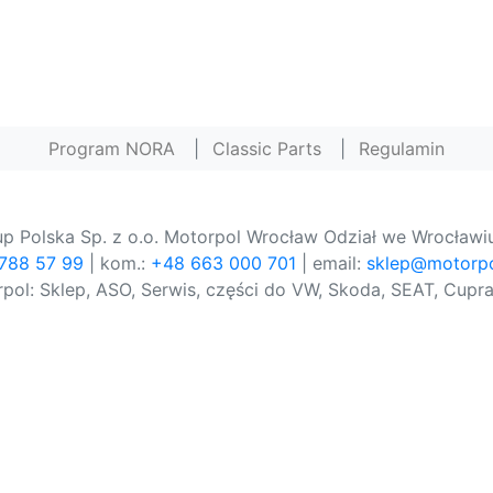
Program NORA
|
Classic Parts
|
Regulamin
p Polska Sp. z o.o. Motorpol Wrocław Odział we Wrocławiu
 788 57 99
| kom.:
+48 663 000 701
| email:
sklep@motorpo
pol: Sklep, ASO, Serwis, części do VW, Skoda, SEAT, Cupra