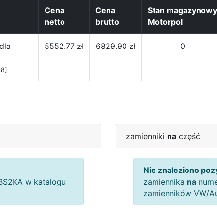
Cena
Cena
Stan magazynowy
netto
brutto
Motorpol
dla
5552.77 zł
6829.90 zł
0
98]
zamienniki
na
część
Nie znaleziono pozy
S2KA w katalogu
zamiennika
na
nume
zamienników VW/A