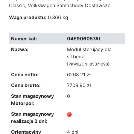
Classic, Volkswagen Samochody Dostawcze
Waga produktu:
0.366 kg
04E906057AL
Moduł sterujący dla
sil.benz.
[PKWiU/CN: 85371098]
6268.21 zł
7709.90 zł
0
4 dni