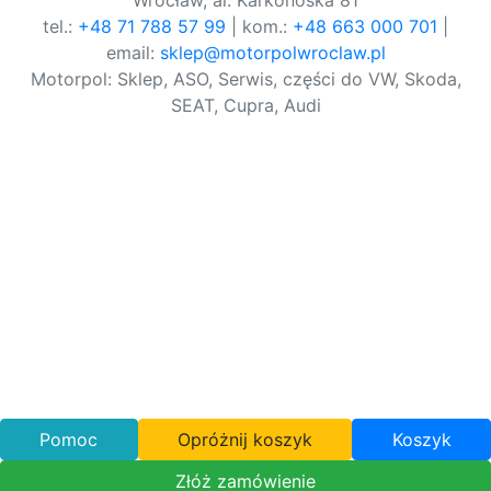
Wrocław, al. Karkonoska 81
tel.:
+48 71 788 57 99
| kom.:
+48 663 000 701
|
email:
sklep@motorpolwroclaw.pl
Motorpol: Sklep, ASO, Serwis, części do VW, Skoda,
SEAT, Cupra, Audi
Pomoc
Opróżnij koszyk
Koszyk
Złóż zamówienie