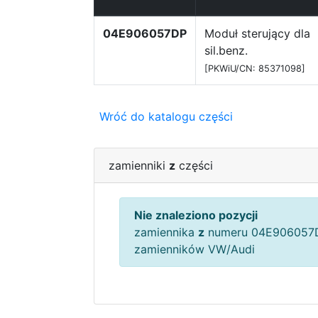
04E906057DP
Moduł sterujący dla
sil.benz.
[PKWiU/CN: 85371098]
Wróć do katalogu części
zamienniki
z
części
Nie znaleziono pozycji
zamiennika
z
numeru 04E906057D
zamienników VW/Audi