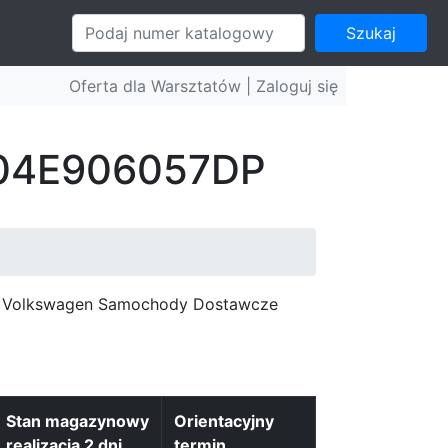
Szukaj
Oferta dla Warsztatów |
Zaloguj się
: 04E906057DP
c, Volkswagen Samochody Dostawcze
Stan magazynowy
Orientacyjny
realizacja 2 dni
termin