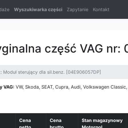
daże
Wyszukiwarka części
Zapytanie
Kontakt
yginalna część VAG nr
: Moduł sterujący dla sil.benz. [04E906057DP]
y VAG:
VW, Skoda, SEAT, Cupra, Audi, Volkswagen Classi
Cena
Cena
Stan magazynowy
netto
brutto
Motorpol