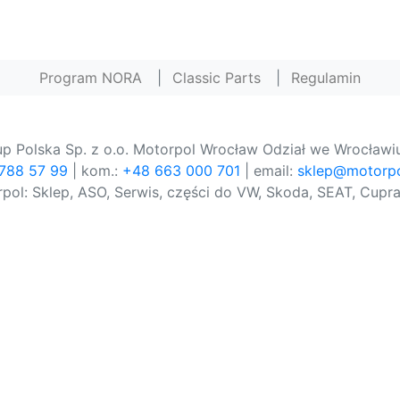
Program NORA
|
Classic Parts
|
Regulamin
p Polska Sp. z o.o. Motorpol Wrocław Odział we Wrocławiu
 788 57 99
| kom.:
+48 663 000 701
| email:
sklep@motorpo
pol: Sklep, ASO, Serwis, części do VW, Skoda, SEAT, Cupra