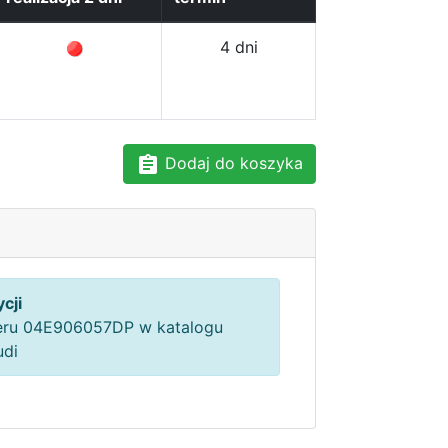
4 dni
Dodaj do koszyka
cji
ru 04E906057DP w katalogu
udi