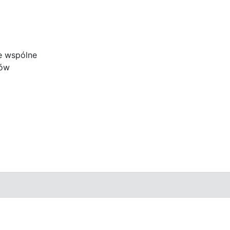
e wspólne
ków