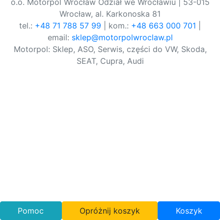
o.o. Motorpol Wrocław Odział we Wrocławiu | 53-015
Wrocław, al. Karkonoska 81
tel.:
+48 71 788 57 99
| kom.:
+48 663 000 701
|
email:
sklep@motorpolwroclaw.pl
Motorpol: Sklep, ASO, Serwis, części do VW, Skoda,
SEAT, Cupra, Audi
Pomoc
Opróżnij koszyk
Koszyk