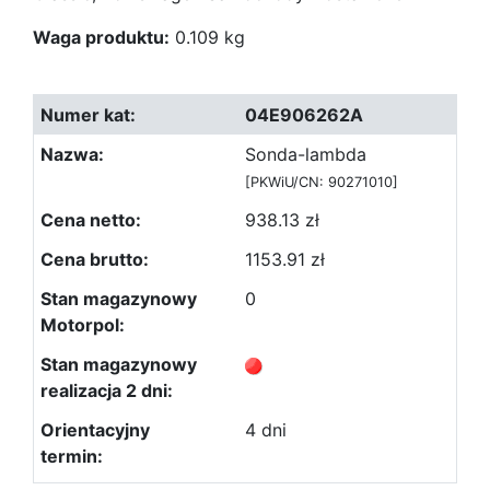
Waga produktu:
0.109 kg
04E906262A
Sonda-lambda
[PKWiU/CN: 90271010]
938.13 zł
1153.91 zł
0
4 dni