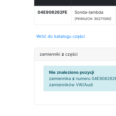
04E906262FE
Sonda-lambda
[PKWiU/CN: 90271090]
Wróć do katalogu części
zamienniki
z
części
Nie znaleziono pozycji
zamiennika
z
numeru 04E906262F
zamienników VW/Audi