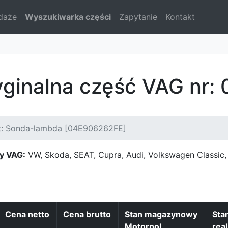
daże
Wyszukiwarka części
Zapytanie
Kontakt
yginalna część VAG nr
t: Sonda-lambda [04E906262FE]
y VAG:
VW, Skoda, SEAT, Cupra, Audi, Volkswagen Classi
Cena netto
Cena brutto
Stan magazynowy
Sta
Motorpol
real