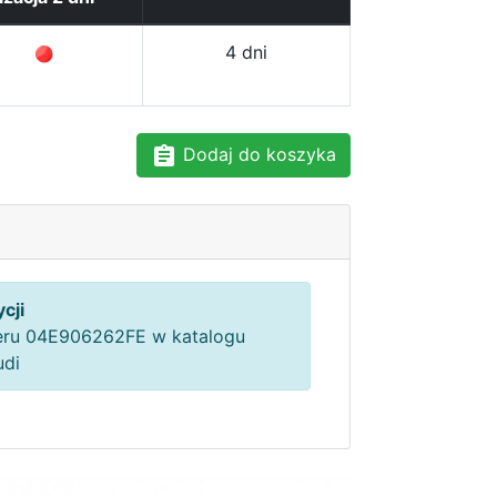
4 dni
Dodaj do koszyka
cji
ru 04E906262FE w katalogu
udi