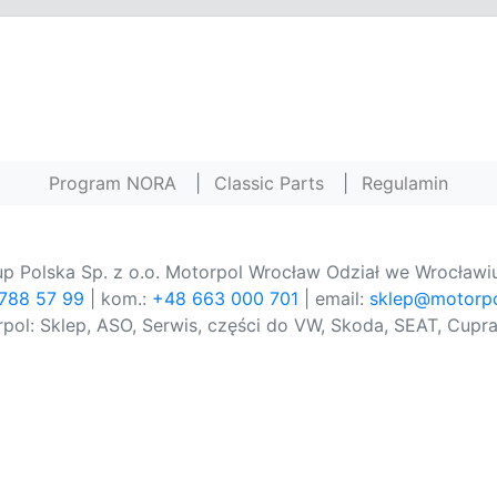
Program NORA
|
Classic Parts
|
Regulamin
p Polska Sp. z o.o. Motorpol Wrocław Odział we Wrocławiu
 788 57 99
| kom.:
+48 663 000 701
| email:
sklep@motorpo
pol: Sklep, ASO, Serwis, części do VW, Skoda, SEAT, Cupra