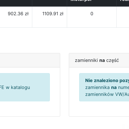
902.36 zł
1109.91 zł
0
zamienniki
na
część
Nie znaleziono pozy
E w katalogu
zamiennika
na
nume
zamienników VW/A