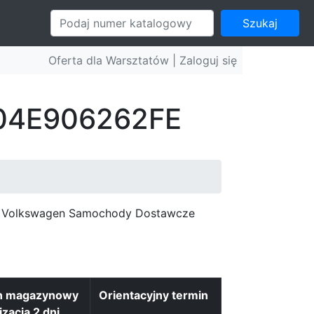
Szukaj
Oferta dla Warsztatów |
Zaloguj się
: 04E906262FE
c, Volkswagen Samochody Dostawcze
n magazynowy
Orientacyjny termin
izacja 2 dni