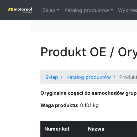
Sklep
Katalog produktów
Wyprze
Produkt OE / Or
Sklep
Katalog produktów
Produk
Oryginalne części do samochodów grup
Waga produktu:
0.101 kg
Numer kat
Nazwa