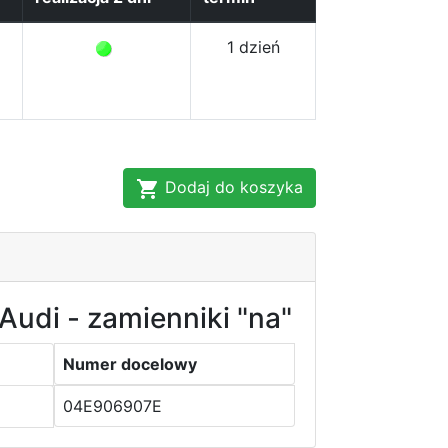
1 dzień
Dodaj do koszyka
Audi - zamienniki "na"
Numer docelowy
04E906907E