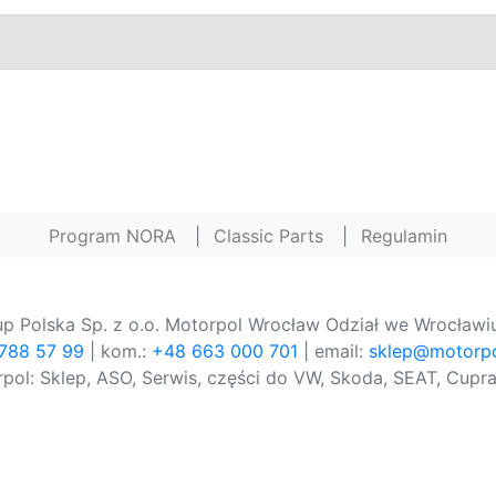
Program NORA
|
Classic Parts
|
Regulamin
p Polska Sp. z o.o. Motorpol Wrocław Odział we Wrocławiu
 788 57 99
| kom.:
+48 663 000 701
| email:
sklep@motorpo
pol: Sklep, ASO, Serwis, części do VW, Skoda, SEAT, Cupra