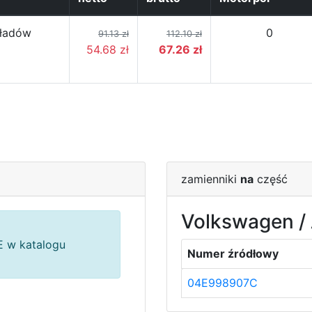
ładów
0
91.13 zł
112.10 zł
54.68 zł
67.26 zł
zamienniki
na
część
Volkswagen / 
 w katalogu
Numer źródłowy
04E998907C