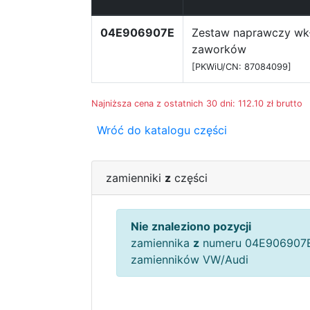
04E906907E
Zestaw naprawczy wk
zaworków
[PKWiU/CN: 87084099]
Najniższa cena z ostatnich 30 dni: 112.10 zł brutto
Wróć do katalogu części
zamienniki
z
części
Nie znaleziono pozycji
zamiennika
z
numeru 04E906907E
zamienników VW/Audi