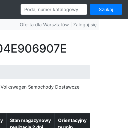
Szukaj
Oferta dla Warsztatów |
Zaloguj się
: 04E906907E
c, Volkswagen Samochody Dostawcze
wy
Stan magazynowy
Orientacyjny
realizacja 2 dni
termin