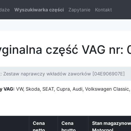
daże
Wyszukiwarka części
Zapytanie
Kontakt
yginalna część VAG nr
t: Zestaw naprawczy wkładów zaworków [04E906907E]
y VAG:
VW, Skoda, SEAT, Cupra, Audi, Volkswagen Classi
Cena
Cena
Stan magazyno
netto
brutto
Motorpol