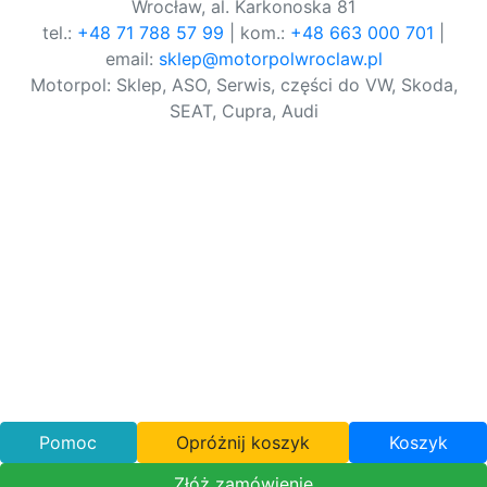
Wrocław, al. Karkonoska 81
tel.:
+48 71 788 57 99
| kom.:
+48 663 000 701
|
email:
sklep@motorpolwroclaw.pl
Motorpol: Sklep, ASO, Serwis, części do VW, Skoda,
SEAT, Cupra, Audi
Pomoc
Opróżnij koszyk
Koszyk
Złóż zamówienie