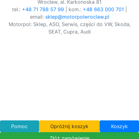
Wrocław, al. Karkonoska 81
tel.:
+48 71 788 57 99
| kom.:
+48 663 000 701
|
email:
sklep@motorpolwroclaw.pl
Motorpol: Sklep, ASO, Serwis, części do VW, Skoda,
SEAT, Cupra, Audi
Pomoc
Opróżnij koszyk
Koszyk
Złóż zamówienie