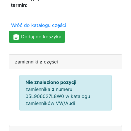
Wróć do katalogu części
Dodaj do koszyka
zamienniki
z
części
Nie znaleziono pozycji
zamiennika
z
numeru
05L906027L8W0 w katalogu
zamienników VW/Audi