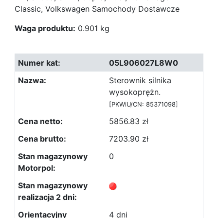
Classic, Volkswagen Samochody Dostawcze
Waga produktu:
0.901 kg
05L906027L8W0
Sterownik silnika
wysokoprężn.
[PKWiU/CN: 85371098]
5856.83 zł
7203.90 zł
0
4 dni