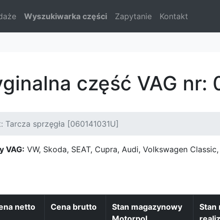
daże
Wyszukiwarka części
Zapytanie
Kontakt
yginalna część VAG nr:
: Tarcza sprzęgła [060141031U]
y VAG:
VW, Skoda, SEAT, Cupra, Audi, Volkswagen Classi
ena netto
Cena brutto
Stan magazynowy
Stan
Motorpol
reali