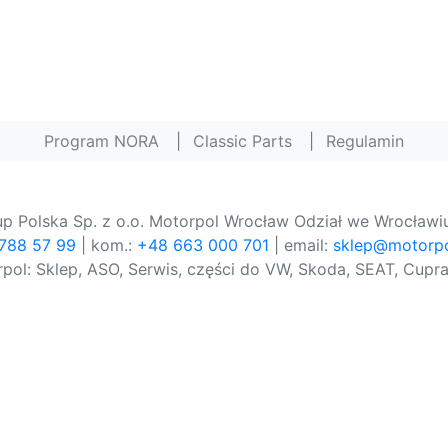
Program NORA
|
Classic Parts
|
Regulamin
p Polska Sp. z o.o. Motorpol Wrocław Odział we Wrocławiu
 788 57 99
| kom.:
+48 663 000 701
| email:
sklep@motorpo
pol: Sklep, ASO, Serwis, części do VW, Skoda, SEAT, Cupra