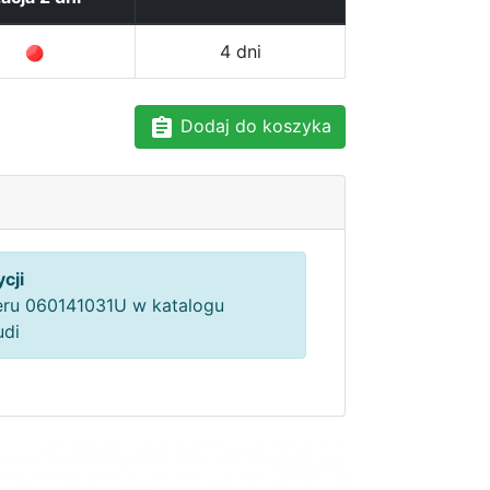
4 dni
Dodaj do koszyka
cji
ru 060141031U w katalogu
udi