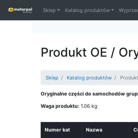
Sklep
Katalog produktów
Wyprze
Produkt OE / Or
Sklep
Katalog produktów
Produkt
Oryginalne części do samochodów grup
Waga produktu:
1.06 kg
Numer kat
Nazwa
C