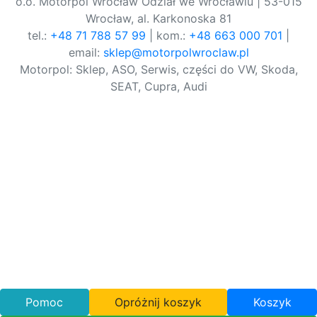
o.o. Motorpol Wrocław Odział we Wrocławiu | 53-015
Wrocław, al. Karkonoska 81
tel.:
+48 71 788 57 99
| kom.:
+48 663 000 701
|
email:
sklep@motorpolwroclaw.pl
Motorpol: Sklep, ASO, Serwis, części do VW, Skoda,
SEAT, Cupra, Audi
Pomoc
Opróżnij koszyk
Koszyk