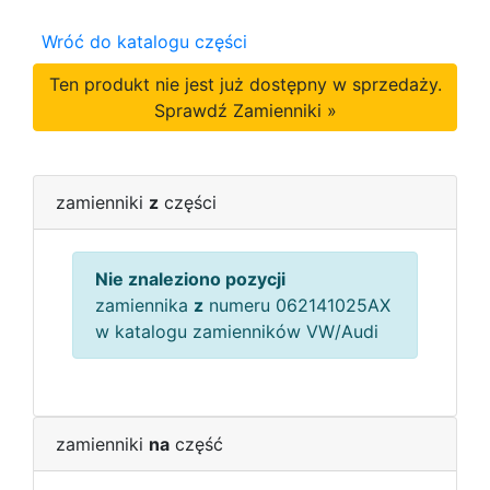
Wróć do katalogu części
Ten produkt nie jest już dostępny w sprzedaży.
Sprawdź Zamienniki »
zamienniki
z
części
Nie znaleziono pozycji
zamiennika
z
numeru 062141025AX
w katalogu zamienników VW/Audi
zamienniki
na
część