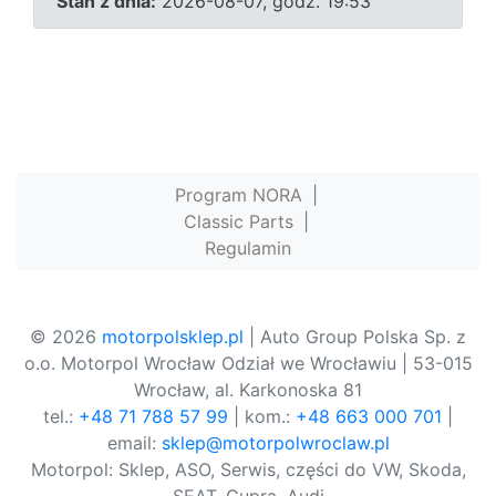
Stan z dnia:
2026-08-07, godz. 19:53
Program NORA
|
Classic Parts
|
Regulamin
© 2026
motorpolsklep.pl
| Auto Group Polska Sp. z
o.o. Motorpol Wrocław Odział we Wrocławiu | 53-015
Wrocław, al. Karkonoska 81
tel.:
+48 71 788 57 99
| kom.:
+48 663 000 701
|
email:
sklep@motorpolwroclaw.pl
Motorpol: Sklep, ASO, Serwis, części do VW, Skoda,