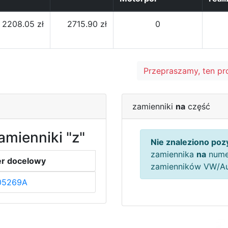
2208.05 zł
2715.90 zł
0
Przepraszamy, ten pr
zamienniki
na
część
amienniki "z"
Nie znaleziono pozy
zamiennika
na
nume
r docelowy
zamienników VW/A
05269A