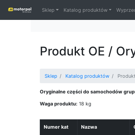
Sklep
Katalog produktów
Wyprze
Produkt OE / Or
Sklep
Katalog produktów
Produk
Oryginalne części do samochodów grup
Waga produktu:
18 kg
Numer kat
Nazwa