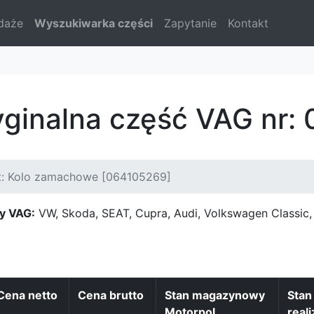
daże
Wyszukiwarka części
Zapytanie
Kontakt
yginalna część VAG nr
t: Kolo zamachowe [064105269]
y VAG:
VW, Skoda, SEAT, Cupra, Audi, Volkswagen Classi
Cena netto
Cena brutto
Stan magazynowy
Sta
Motorpol
reali