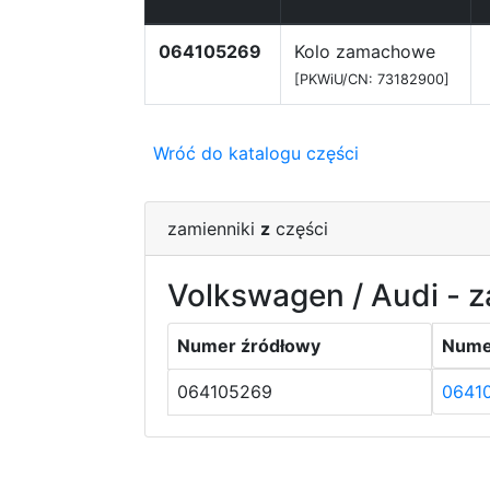
064105269
Kolo zamachowe
[PKWiU/CN: 73182900]
Wróć do katalogu części
zamienniki
z
części
Volkswagen / Audi - z
Numer źródłowy
Nume
064105269
0641