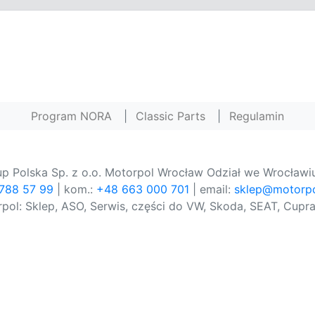
Program NORA
|
Classic Parts
|
Regulamin
p Polska Sp. z o.o. Motorpol Wrocław Odział we Wrocławiu
 788 57 99
| kom.:
+48 663 000 701
| email:
sklep@motorpo
pol: Sklep, ASO, Serwis, części do VW, Skoda, SEAT, Cupra