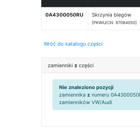
0A4300050RU
Skrzynia biegów
[PKWiU/CN: 87084050]
Wróć do katalogu części
zamienniki
z
części
Nie znaleziono pozycji
zamiennika
z
numeru 0A4300050R
zamienników VW/Audi