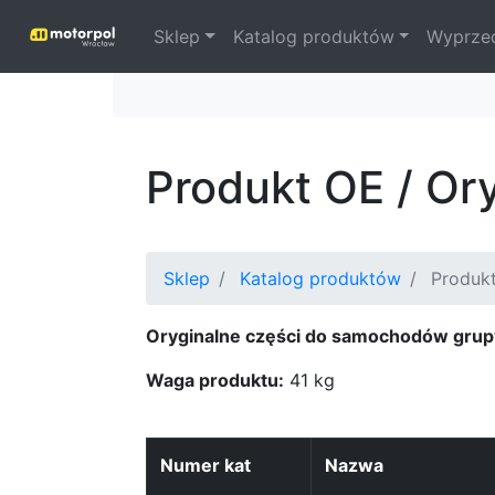
Sklep
Katalog produktów
Wyprze
Produkt OE / O
Sklep
Katalog produktów
Produk
Oryginalne części do samochodów grup
Waga produktu:
41 kg
Numer kat
Nazwa