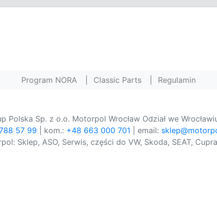
Program NORA
|
Classic Parts
|
Regulamin
p Polska Sp. z o.o. Motorpol Wrocław Odział we Wrocławiu
 788 57 99
| kom.:
+48 663 000 701
| email:
sklep@motorpo
pol: Sklep, ASO, Serwis, części do VW, Skoda, SEAT, Cupra