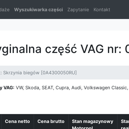
daże
Wyszukiwarka części
Zapytanie
Kontakt
ryginalna część VAG n
t: Skrzynia biegów [0A4300050RU]
y VAG:
VW, Skoda, SEAT, Cupra, Audi, Volkswagen Classi
Cena netto
Cena brutto
Stan magazynowy
St
Motorpol
rea