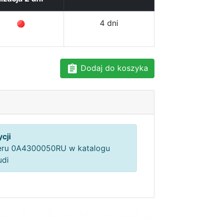
4 dni
Dodaj do koszyka
cji
ru 0A4300050RU w katalogu
udi