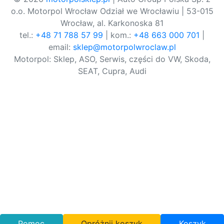
o.o. Motorpol Wrocław Odział we Wrocławiu | 53-015
Wrocław, al. Karkonoska 81
tel.:
+48 71 788 57 99
| kom.:
+48 663 000 701
|
email:
sklep@motorpolwroclaw.pl
Motorpol: Sklep, ASO, Serwis, części do VW, Skoda,
SEAT, Cupra, Audi
Pomoc
Opróżnij koszyk
Koszyk