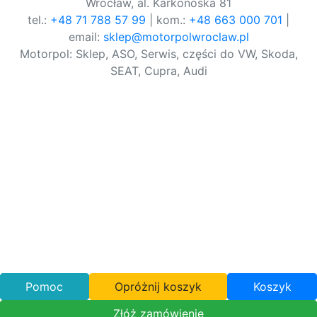
Wrocław, al. Karkonoska 81
tel.:
+48 71 788 57 99
| kom.:
+48 663 000 701
|
email:
sklep@motorpolwroclaw.pl
Motorpol: Sklep, ASO, Serwis, części do VW, Skoda,
SEAT, Cupra, Audi
Pomoc
Opróżnij koszyk
Koszyk
Złóż zamówienie