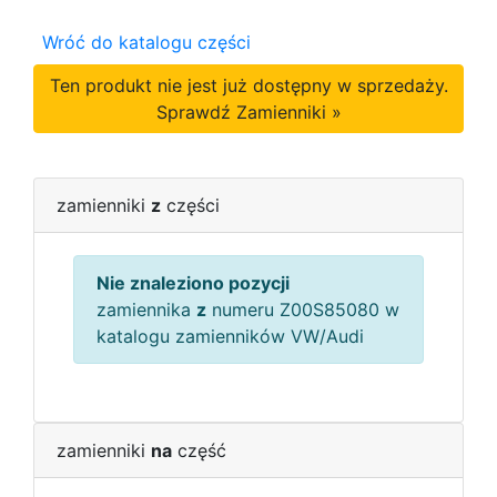
Wróć do katalogu części
Ten produkt nie jest już dostępny w sprzedaży.
Sprawdź Zamienniki »
zamienniki
z
części
Nie znaleziono pozycji
zamiennika
z
numeru Z00S85080 w
katalogu zamienników VW/Audi
zamienniki
na
część