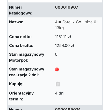
000019907
Aut.Fotelik Go I-size 0-
13kg
1161.11 zł
1254.00 zł
0
4 dni
000019907A