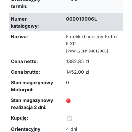
000019906L
Fotelik dziecięcy Kidfix
II XP
[PKWiU/CN: 94012000]
1382.85 zł
1452.00 zł
0
4 dni