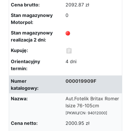
2092.87 zł
0
4 dni
000019909F
Aut.Fotelik Britax Romer
Isize 76-105cm
[PKWiU/CN: 94012000]
2000.95 zł