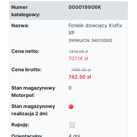
000019906K
Fotelik dziecięcy Kidfix
XP
[PKWiU/CN: 94012000]
1414.28 zł
707.14 zł
1485.00 zł
742.50 zł
0
4 dni