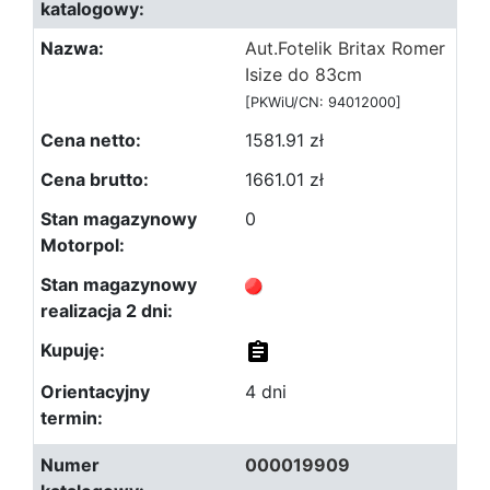
Aut.Fotelik Britax Romer
Isize do 83cm
[PKWiU/CN: 94012000]
1581.91 zł
1661.01 zł
0
4 dni
000019909