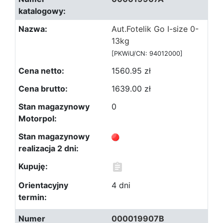
Aut.Fotelik Go I-size 0-
13kg
[PKWiU/CN: 94012000]
1560.95 zł
1639.00 zł
0
4 dni
000019907B