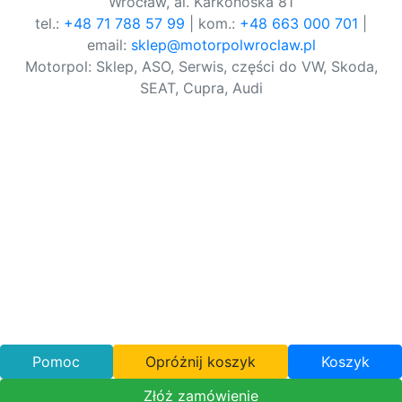
Wrocław, al. Karkonoska 81
tel.:
+48 71 788 57 99
| kom.:
+48 663 000 701
|
email:
sklep@motorpolwroclaw.pl
Motorpol: Sklep, ASO, Serwis, części do VW, Skoda,
SEAT, Cupra, Audi
Pomoc
Opróżnij koszyk
Koszyk
Złóż zamówienie