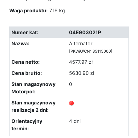
Waga produktu:
7.19 kg
04E903021P
Alternator
[PKWiU/CN: 85115000]
4577.97 zł
5630.90 zł
0
4 dni