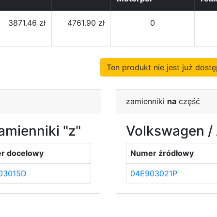
3871.46 zł
4761.90 zł
0
Ten produkt nie jest już dos
zamienniki
na
część
amienniki "z"
Volkswagen / 
r docelowy
Numer źródłowy
03015D
04E903021P