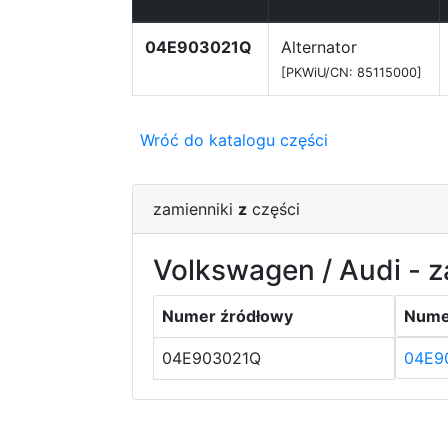
04E903021Q
Alternator
[PKWiU/CN: 85115000]
Wróć do katalogu części
zamienniki
z
części
Volkswagen / Audi - z
Numer źródłowy
Nume
04E903021Q
04E9