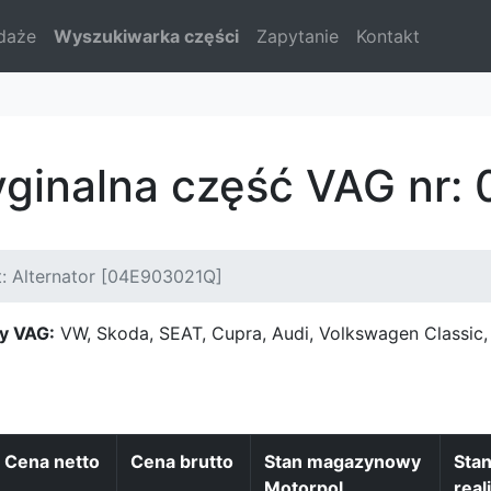
daże
Wyszukiwarka części
Zapytanie
Kontakt
yginalna część VAG nr
: Alternator [04E903021Q]
y VAG:
VW, Skoda, SEAT, Cupra, Audi, Volkswagen Classi
Cena netto
Cena brutto
Stan magazynowy
Sta
Motorpol
real