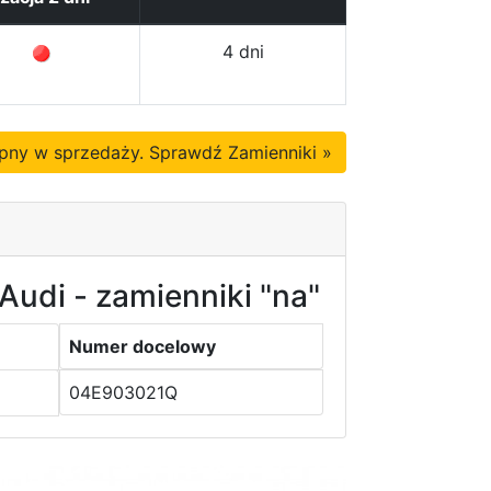
4 dni
tępny w sprzedaży. Sprawdź Zamienniki »
Audi - zamienniki "na"
Numer docelowy
04E903021Q