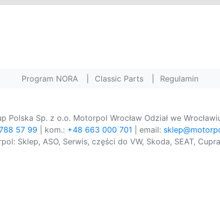
Program NORA
|
Classic Parts
|
Regulamin
p Polska Sp. z o.o. Motorpol Wrocław Odział we Wrocławiu
 788 57 99
| kom.:
+48 663 000 701
| email:
sklep@motorpo
pol: Sklep, ASO, Serwis, części do VW, Skoda, SEAT, Cupra