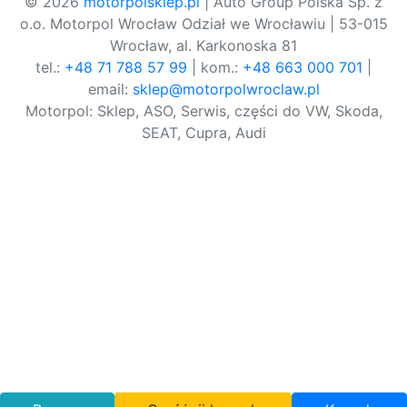
© 2026
motorpolsklep.pl
| Auto Group Polska Sp. z
o.o. Motorpol Wrocław Odział we Wrocławiu | 53-015
Wrocław, al. Karkonoska 81
tel.:
+48 71 788 57 99
| kom.:
+48 663 000 701
|
email:
sklep@motorpolwroclaw.pl
Motorpol: Sklep, ASO, Serwis, części do VW, Skoda,
SEAT, Cupra, Audi