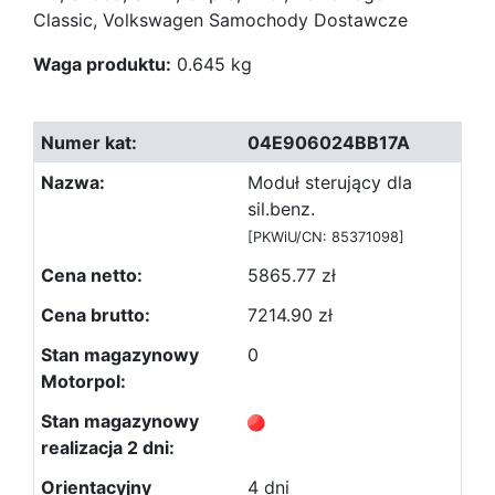
Classic, Volkswagen Samochody Dostawcze
Waga produktu:
0.645 kg
04E906024BB17A
Moduł sterujący dla
sil.benz.
[PKWiU/CN: 85371098]
5865.77 zł
7214.90 zł
0
4 dni