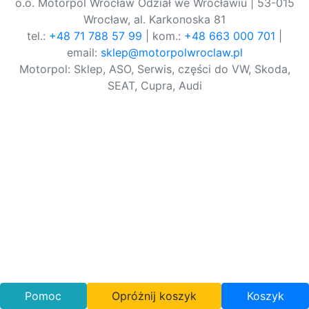
o.o. Motorpol Wrocław Odział we Wrocławiu | 53-015
Wrocław, al. Karkonoska 81
tel.:
+48 71 788 57 99
| kom.:
+48 663 000 701
|
email:
sklep@motorpolwroclaw.pl
Motorpol: Sklep, ASO, Serwis, części do VW, Skoda,
SEAT, Cupra, Audi
Pomoc
Opróżnij koszyk
Koszyk